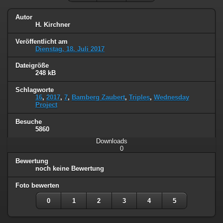
Autor
H. Kirchner
Veröffentlicht am
Dienstag, 18. Juli 2017
Dateigröße
248 kB
Schlagworte
16
,
2017
,
7
,
Bamberg Zaubert
,
Triples
,
Wednesday
Project
Besuche
5860
Downloads
0
Bewertung
noch keine Bewertung
Foto bewerten
0
1
2
3
4
5